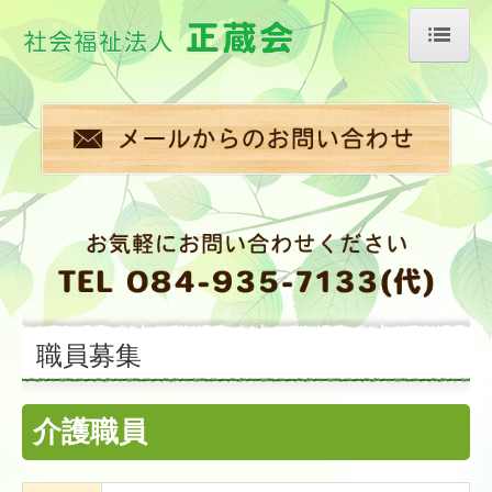
ホーム
特別養護老人ホーム
短期入所生活介護事業所
職員募集
アクセス
職員募集
法人概要（情報公開）
介護職員
施設案内
入居までの流れ