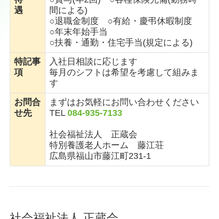
遇
間による)
○退職金制度 ○有給・慶弔休暇制度
○年末年始手当
○扶養・通勤・住宅手当(規定による)
特記事
入社日相談に応じます
項
毎月のシフトは希望を考慮して組みま
す
お問合
まずはお気軽にお問い合わせください
せ先
TEL
084-935-7133
社会福祉法人 正蔵会
特別養護老人ホーム 藤江荘
広島県福山市藤江町231-1
社会福祉法人 正蔵会