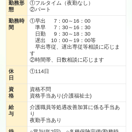
勤務形
①フルタイム（夜勤なし）
態
②パート
料金体系について
勤務時
①早出 7：00～16：00
間
準早 7：30～16：30
お知らせ
日勤 9：30～18：30
遅出 10：00～19：00等
よくある質問
早出専従、遅出専従等相談に応じま
す
お問い合わせ
②時間帯、日数相談に応じます
休
①114日
個人情報保護方針
日
資
資格不問
格
資格手当あり(介護福祉士)
給
介護職員等処遇改善加算に係る手当あ
与
り
夜勤手当あり
待
○賞与(年2回) ○各種保険完備(勤務時