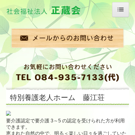
ホーム
特別養護老人ホーム
短期入所生活介護事業所
職員募集
アクセス
特別養護老人ホーム 藤江荘
法人概要（情報公開）
施設案内
要介護認定で要介護 3～5 の認定を受けられた方が利用
できます。
恵まれた自然の中で、明る＜楽しい日々を過ごしていた
入居までの流れ